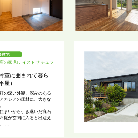
店の家 和テイスト ナチュラ
骨董に囲まれて暮ら
平屋）
軒の深い外観、深みのある
アカシアの床材に、大きな
窓。
住まいから引き継いだ庭石
坪庭が玄関に入ると出迎え
る。
を有した一段上がった和