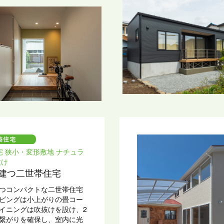
の版画や骨董を飾るスペー
にあり、
化を持たせ、暮らしの目線
物との距離感にこだわりま
高断熱・計画換気により電
約。一年中快適に過ごせる
に、
電と蓄電池を設置して、万
害にも備えています。
宅 狭小・変形敷地 ナチュラ
抜け
建つ二世帯住宅
つコンパクトな二世帯住宅
ビングは小上がりの畳コー
イニングは吹抜けを設け、2
繋がりを確保し、室内に光