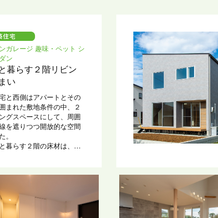
ンガレージ 趣味・ペット シ
ダン
と暮らす２階リビン
まい
宅と西側はアパートとその
囲まれた敷地条件の中、２
ングスペースにして、周囲
線を遮りつつ開放的な空間
した。
と暮らす２階の床材は、小
和室も含めてPタイルを使
ます。
素材の中に所々にナチュラ
を加えアクセントにしてい