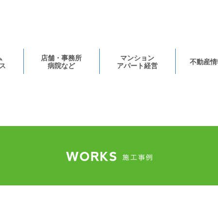
ム
店舗・事務所
マンション
不動産情
ス
病院など
アパート経営