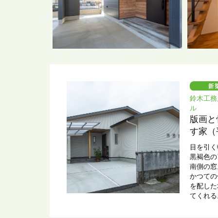
鈴木工務
ル
版画と
す家（
目を引く
黒褐色の
南側の
かつての
を配した
てくれ
床下収納