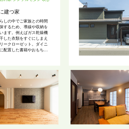
に建つ家
らしの中でご家族との時間
保するため、導線や収納を
います。例えばガス乾燥機
干した衣類をすぐにしまえ
リークローゼット。ダイニ
に配置した書籍やおもちゃ
納スペースなど。また、ご
子がいつでも一望できるシ
LDKには、自然光が降り注
な吹抜けがあります。街な
人通りの多い場所でも、心
安心して暮らしていけるお