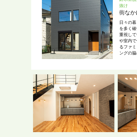
抜け
街なか
日々の暮
を多く確
重視して
や室内で
るファミ
ングの脇
などの収
家族の様
ンプルな
ぐ開放的
かの車や
身ともに
宅です。