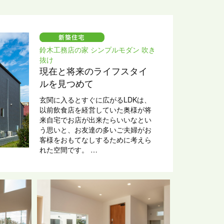
鈴木工務店の家 シンプルモダン 吹き
抜け
現在と将来のライフスタイ
ルを見つめて
玄関に入るとすぐに広がるLDKは、
以前飲食店を経営していた奥様が将
来自宅でお店が出来たらいいなとい
う思いと、お友達の多いご夫婦がお
客様をおもてなしするために考えら
れた空間です。
土地探しのポイントとして、周囲を
自然に囲まれ、気兼ねなくお庭でバ
ーベキューが楽しめること。ご自身
の書斎から富士山が見たいという県
外出身のご主人様のご要望にお応え
しました。