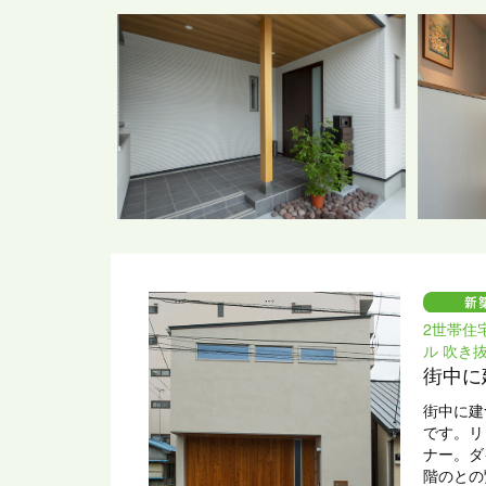
室、趣味
スが随所
空間に変
や好きな
した。
高気密・
気代を節
ととも
太陽光発
が一の災
2世帯住
ル 吹き
街中に
街中に建
です。リ
ナー。ダ
階のとの