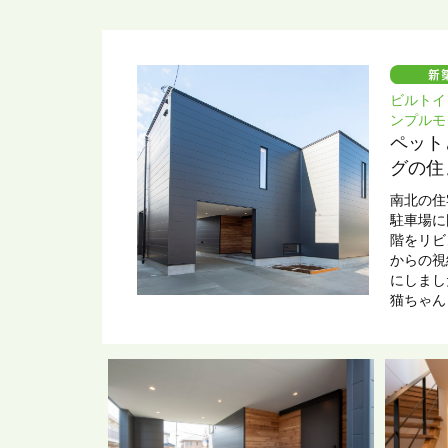
ビルトイ
ンプルモ
ペット
グの住
南北の住
駐車場に
階をリビ
からの視
にしま
猫ちゃん
上がりの
用してい
無機質な
ルな素材
ます。