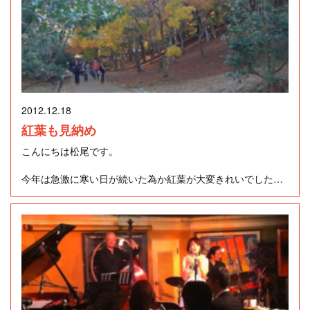
2012.12.18
紅葉も見納め
こんにちは松尾です。
今年は急激に寒い日が続いた為か紅葉が大変きれいでした。
山肌を染めるもみじが約1000本？数えきれません。一言
に”もみじ”と言っても、イロハカエデ、トウカエデ、オオモ
ミジ等いろいろな種類があるようです。違いはよくわかりま
せんが、黄色、ダイダイ色、赤色と個々の木でさまざまな色