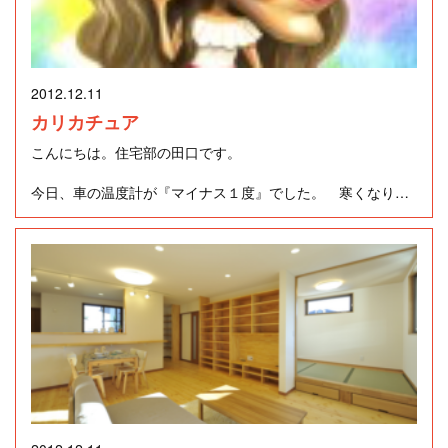
リビング等にクリスマスツリーを飾り、玄関ドアにクリスマ
また、今夜は今年最後の天体ショー『ふたご座流星群』が見
スリース。イルミネーションは今後の課題に・・・。
られるそうですよ。
天気もよく、空気が澄んでいるので綺麗に見えるんじゃない
2012.12.11
かな・・・。
アパートに住んでいた時はそれほど考えていなかったのです
カリカチュア
が、自宅を建ててからはやっぱりリースを飾ろうということ
こんにちは。住宅部の田口です。
で、拙宅の玄関ドアは飾り付けしやすいこともポイントにし
て選びました。
今日、車の温度計が『マイナス１度』でした。 寒くなりま
したね （‐ ‐）
皆さんの住まいの玄関まわりにはどんなクリスマスの飾り付
けをしていますか。
先日、渋谷に行く用事があったので久しぶりに子供たちを誘
う事にしました。
最近は一緒に出掛けてくれないので、強引（笑）に買物など
付き合ってもらいました。
すると、似顔絵を描いてくれるお店を発見！！