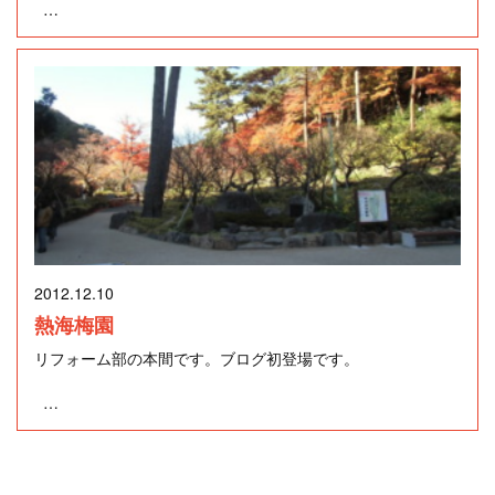
子供の誕生日ケーキを三島市松本の『クルール・クレール』
これにて今年の見学会は終了です。
もちろん 全員一致で描いてもらう事に・・ ＾＾
に注文しました。
来年は１月下旬頃、完成見学会を予定しています。
そして１時間20分。（犬２匹も一緒に描いてもらいまし
一昨日、出来上がりを楽しみに取りにいきました。
た。）
とっても感動的な出来上がり？に大満足！！
ちょっと早いですが、
甘党ではない私が、ナニを期待していたのか？
（出来上がった絵は家族の宝ものなので秘密で～す。）
皆さん良いお年をお迎えください。
それは、このお店のサービス?でケーキに好きな絵を描いてく
れるからです。
2012.12.10
また、笑いと感動がいっぱいの似顔絵を描いてもらうつもり
熱海梅園
です。 ・・・ （゜゜；）
リフォーム部の本間です。ブログ初登場です。
先日熱海梅園に行ってきましたので、その紹介をしたいと思
素晴しい出来栄え！
います。
ホワイトチョコに、もっていった仮面ライダーウィザードの