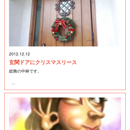
ダードナンバーの「Fly Me To The Moon」がボサノバのリズ
毎朝、布団からでるのが苦痛です。
ムに乗って始まり、サビのところでは4ビートで、素晴らしい
歌で応えてくれました。そのほか、楽しい歌と演奏を楽しま
やっとの思いで、起床すると、
せてくれ2ndステージが終わりました。
出社前に一仕事、車のガラスの解凍です。
駐車場が建物の影になり、朝日が当らないので
休憩を挟んで、いよいよファイナルステージは、クリスマス
が近いこともあり、多くのクリスマスソングで盛り上がり、
フロントガラスが、ガチガチに凍り付いています (￣Д￣;)
楽しいひと時を過ごすことが出来ました。ラストナンバーが
2012.12.12
終わると間もなく日付が変わる時間となり、ホテルに足早に
玄関ドアにクリスマスリース
向かい楽しい夜が終わりました。
総務の中林です。
でも、寒いことは辛いだけでは無いのです。
今日、車で走っていると
また時間を見つけて行きたいと思います。
12月のイベントといえばクリスマスがありますね。息子に
雲ひとつ無く、富士山がとても綺麗だったので思わずパシャ
「欲しいものはサンタクロースにお願いしよう」と言ってき
リ
ましたが、いよいよサンタクロースとしてプレゼントを選
び、購入する時期になりました。
とても、気持ち良かったです。