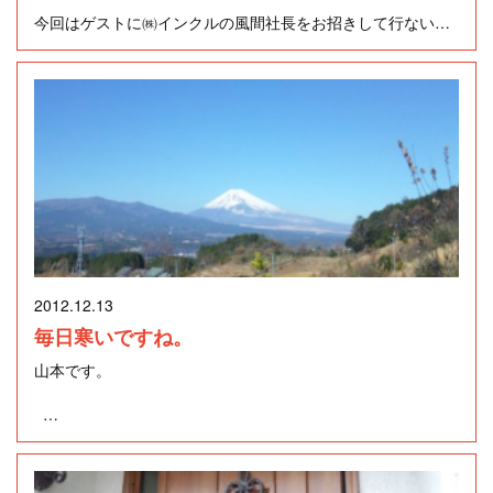
今回はゲストに㈱インクルの風間社長をお招きして行ないま
そういえば今年は、「金環日食」を家族と見るための時間を
した。
会社が許してくれたし、頑張っている息子に100均で買った
1stステージが終わり、さっそく私の大好きなスタンダードナ
金メダルをあげたっけ・・・。
ンバー「The days of wine and roses」、日本名「酒とバラの
とても楽しい収録で、あっという間に終わってしまいまし
日々」をリクエストしました。休憩中に貞吉なおこさんとお
た。
話しするチャンスがあり、リクエスト曲のことを改めてお願
いしました。ところが、彼女がレパートリーに無いのでバン
もちろん収録は一発ＯＫです。
ド演奏でお応えしてくれることになりました。それでも、彼
女の歌をと思い幾つか曲を挙げリクエストしました。結局、
しかし、風間さんは一緒にいて気持ちのいい不思議人ですよ
揮毫（きごう）された一字は12月31日（月）正午まで京都市
彼女がお任せでスタンダードナンバーを約束してくれまし
～。
東山区の清水寺本堂で公開されているそうです。
た。
ぜひ放送を聴いてみてください。
残念ながら見に行くことはできませんが、自分の今年の漢字
一字は何だろうとこれから考えてみます。
2012.12.13
テーマは「～つなぐ～ マッチング win・winの関係作り」
いよいよ2ndステージが始まり、1曲目は小生のリクエスト曲
です。
毎日寒いですね。
「酒とバラの日々」をバラードでバンド演奏してくれまし
た。とても素敵でした。その演奏シーンの写真です。
山本です。
皆さんの今年の漢字一字は何ですか。
2曲ほどバンド演奏が続き、いよいよ彼女の登場です。またま
2012年も、もう師走になりましたね。
た小生のお任せリクエストに応えていただきました。スタン