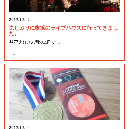
をしているのには、おどろきました。
2012.12.17
久しぶりに斜面に腰を下ろしてみました。
久しぶりに横浜のライブハウスに行ってきまし
た。
見上げると真っ赤な・・・
JAZZ大好き人間の上田です。
とっても贅沢な気分になりました。
横浜は港町とあって、関内エリアには沢山のjazzライブハウ
スがあります。私の通い詰めているライブハウスは、「BerB
また、来年も行ってみようと思いました。
erBer」という横浜では大変歴史のある老舗です。一流ミュー
ジシャンをはじめ、多くのミュージシャンがこのステージが
登竜門ともいわれる程の歴史と伝統があるライブハウスで
す。
私は家内とともに年に2～3回遊びに行きます。今回は4カ月
ぶりに行ってきました。ミュージシャンは、毎日メンバーが
2012.12.14
変わり、行く度に色々な方のヴォーカルやバンドを楽しむこ