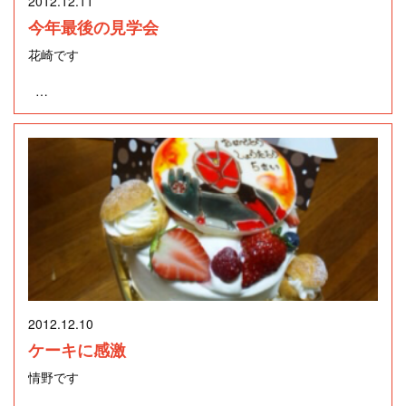
2012.12.11
今年最後の見学会
以前にも他の場所で似顔絵を描いてもらったことはあるんで
花崎です
すが、このお店は
単に似せて描くのではなく、ユーモアたっぷりに表現してく
れるのです。
１２月８（土）・９（日）に清水町堂庭にて
例えば・・・
完成見学会を開催いたしました。
師走のお忙しい中、また強風の中ご来場いただいた皆様、
駐車場の協力をしてくださった
※イラストはカリカチュア・ジャパン(株)のホームページより
JAなんすん清水様・真野歯科様
引用しました。
2012.12.10
そして、現場をご提供してくださったⅠ様、
ケーキに感激
情野です
本当にありがとうございました。
誰かわかりますよね～（笑）