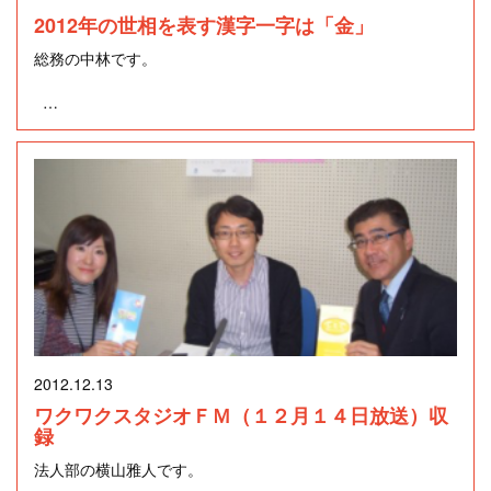
とが出来ます。今回はVO.貞吉なおこ、and南野陽征PianoＴ
2012年の世相を表す漢字一字は「金」
ＲＩOを楽しむことが出来ました。
総務の中林です。
VO.の貞吉なおこさんは、国民的美魔女コンテスト第1回ファ
日本漢字能力検定協会は12月12日、「今年の漢字」として全
イナリストで、“Ｓｗｉｎｇ美魔女”といわれるほどの超美人
国から公募し、最も応募数の多かった一字は「金」だったと
シンガーです。テレビＣＭやラジオにも出演しています。Pia
発表しました。
noの南野陽征さんは、とても繊細で、早いパッセージのアド
リブが得意な方です。
日本漢字能力検定協会2012年「今年の漢字」（http://www.ka
nken.or.jp/years_kanji/2012.html）
ライブハウスは、ホールでの演奏会と違い、食事をしなが
ら、お酒を飲みながら、お喋りをしながらでも良し。さら
1995年から毎年公募しており、昨年は「絆」、一昨年は
に、演奏に合わせた手拍子はとてもステージを盛り上げま
「暑」。今年は11月1日から12月5日までの間に258,912票の
す。ミュージシャンは観客のノリ方次第で一層演奏に熱が入
2012.12.13
応募があり、「金」が9,156票（3.54%）を集めて1位になっ
り“ノリノリ”になります。時には客席にミュージシャンが来
たそうです。ちなみに、 「金」はシドニーオリンピックのあ
ワクワクスタジオＦＭ（１２月１４日放送）収
ていると、ステージに飛び入りで上がりサプライズのジャム
った2000年にも選ばれており、2回目の登場。
録
セッションが楽しめます。これがまたライブハウスならでは
のところです。
法人部の横山雅人です。