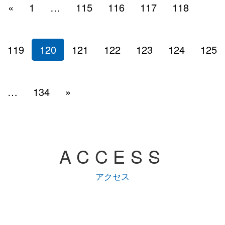
«
1
…
115
116
117
118
１１月下旬頃から毎朝の通勤時、そばを通る度に鮮やかな紅
絵を描いてもらいました！
や黄が目に焼きついて
チビ太郎はウィザードは食べずに取っておくらしいです。
いましたので、もう終わりと承知の上で行ってきました。
119
120
121
122
123
124
125
ちなみに、『クルール・クレール』さんでは
長年熱海に住んでいますが、紅葉を見にわざわざ梅園に行っ
たのは初めてです。
…
134
»
写真や見本となる絵をもっていけば描いてくれるそうです
が、
というよりも、梅園訪問自体が２度目でしょうか。前は梅を
見に行ったと思いますが、い
善意だと思うので、忙しい時はどうなんだろう？
つのことだったか覚えていません。
ACCESS
我が家には12月生まれが2人います。
アクセス
クリスマスもあるので、ケーキが３連荘で続きます。
やはり紅葉はほとんど終わり、観光客もまばらでしたが、い
ん～。。微妙・・。
くつかの木はまだ黄や紅