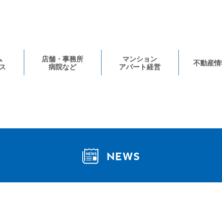
ム
店舗・事務所
マンション
不動産情
ス
病院など
アパート経営