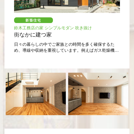
鈴木工務店の家 シンプルモダン 吹き抜け
街なかに建つ家
日々の暮らしの中でご家族との時間を多く確保するた
め、導線や収納を重視しています。例えばガス乾燥機や
室内で干した衣類をすぐにしまえるファミリークローゼ
ット。ダイニングの脇に配置した書籍やおもちゃなどの
収納スペースなど。また、ご家族の様子がいつでも一望
できるシンプルなLDKには、自然光が降り注ぐ開放的な
吹抜けがあります。街なかの車や人通りの多い場所で
も、心身ともに安心して暮らしていけるお宅です。