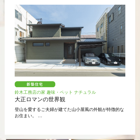
鈴木工務店の家 趣味・ペット ナチュラル
大正ロマンの世界観
登山を愛するご夫婦が建てた山小屋風の外観が特徴的な
お住まい。
内部の建具や床材は、落ち着きのある茶系で統一。一方
で白木の障子と羽目板がやわらかさを加えています。
玄関の照明器具や特注のステンドグラスの窓により、大